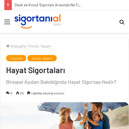
Dask ve Konut Sigortası Arasında Ne Fark Var?
Menü
A
ya
...
Anasayfa
/
Konut, Yaşam
Sigorta
Konut, Yaşam
Hayat Sigortaları
Bireysel Açıdan Bakıldığında Hayat Sigortası Nedir?
0
25
1 dakika okuma süresi