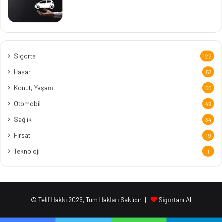
Sigorta
122
Hasar
57
Konut, Yaşam
50
Otomobil
49
Sağlık
34
Fırsat
19
Teknoloji
1
© Telif Hakkı 2026, Tüm Hakları Saklıdır |
Sigortanı Al