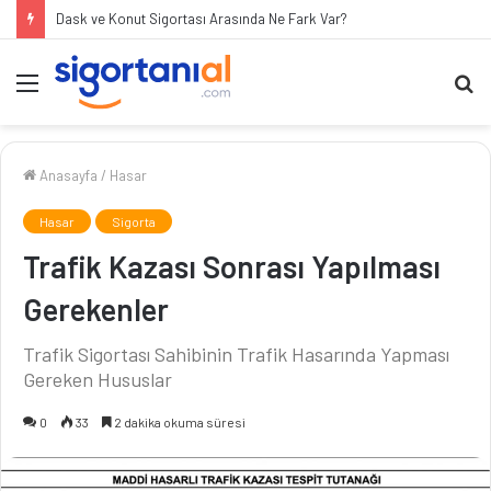
Dask ve Konut Sigortası Arasında Ne Fark Var?
Menü
A
ya
...
Anasayfa
/
Hasar
Hasar
Sigorta
Trafik Kazası Sonrası Yapılması
Gerekenler
Trafik Sigortası Sahibinin Trafik Hasarında Yapması
Gereken Hususlar
0
33
2 dakika okuma süresi