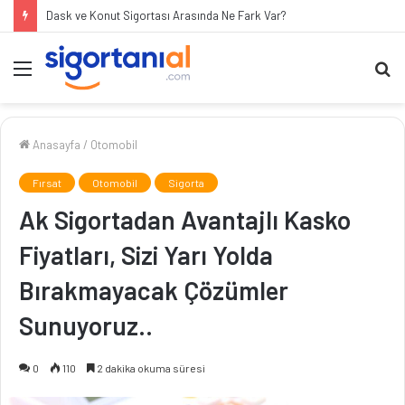
Dask ve Konut Sigortası Arasında Ne Fark Var?
Menü
A
ya
...
Anasayfa
/
Otomobil
Fırsat
Otomobil
Sigorta
Ak Sigortadan Avantajlı Kasko
Fiyatları, Sizi Yarı Yolda
Bırakmayacak Çözümler
Sunuyoruz..
0
110
2 dakika okuma süresi