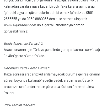
ediyor. Bunun için çarpışmadan hırsızlığa, selden doluya, yolda
kalmadan yaralanmaya kadar birçok riske karşı aracını, araç
içindeki eşyaları güvencelerin sahibi olmak için siz de 0501
2655555 ya da 0850 8880033 den bize hemen ulaşarak
www.sigortanial.com
‘un sigorta uzmanlarıyla hemen
görüşebilirsiniz.
Geniş Anlaşmalı Servis Ağı
Aracın onarımı için Türkiye genelinde geniş anlaşmalı servis ağı
ile Aksigorta hizmetinizde.
Seçenekli Yedek Araç Hizmeti
Kaza sonrası arabanız kullanılamayacak duruma gelirse onarım
süresi boyunca kullanabileceğin yedek aracın hazır. Üstelik
aracınızın sınıflandırılmasın göre orta-üst sınıf hizmet alma
imkanı.
7/24 Yardım Merkezi