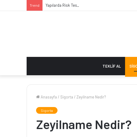
Yapılarda Risk Tespiti Nasıl Yapılır?
Trend
TEKLIF AL
SIG
Anasayfa
/
Sigorta
/
Zeyilname Nedir?
Sigorta
Zeyilname Nedir?