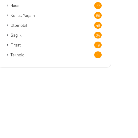
Hasar
57
Konut, Yaşam
50
Otomobil
49
Sağlık
34
Fırsat
19
Teknoloji
1