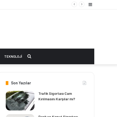
Kenar
Bölmesi
Arama
TEKNOLOJI
yap
Son Yazılar
...
Trafik Sigortası Cam
Kırılmasını Karşılar mı?
Dask ve Konut Sigortası