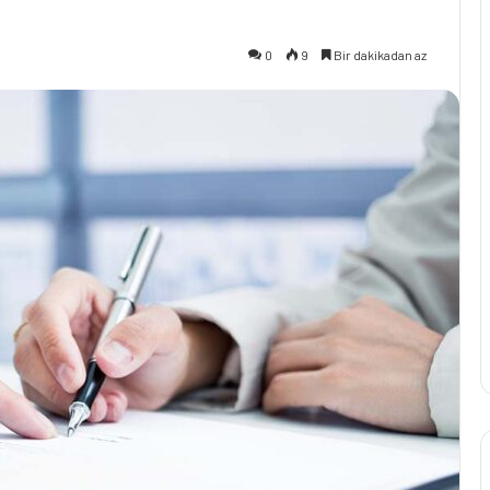
0
9
Bir dakikadan az