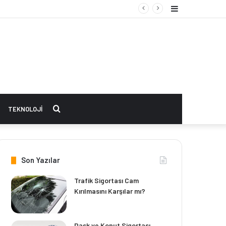
Kenar
Bölmesi
Arama
TEKNOLOJI
yap
Son Yazılar
...
Trafik Sigortası Cam
Kırılmasını Karşılar mı?
Dask ve Konut Sigortası