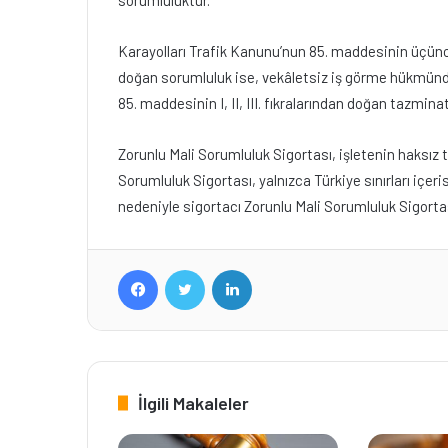
sorumluluktur.
Karayolları Trafik Kanunu’nun 85. maddesinin üçünc
doğan sorumluluk ise, vekâletsiz iş görme hükmünde
85. maddesinin I, II, III. fıkralarından doğan tazmin
Zorunlu Mali Sorumluluk Sigortası, işletenin haksız 
Sorumluluk Sigortası, yalnızca Türkiye sınırları içer
nedeniyle sigortacı Zorunlu Mali Sorumluluk Sigort
Facebook
Twitter
LinkedIn
İlgili Makaleler