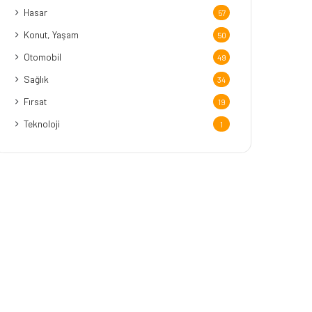
Hasar
57
Konut, Yaşam
50
Otomobil
49
Sağlık
34
Fırsat
19
Teknoloji
1