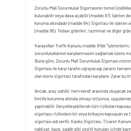
Zorunlu Mali Sorumluluk Sigortasının temel özellikler
bulunabilir veya dava açabilir (madde 97). İşleten de
koruma altındadır (madde 94). Sigortacı ile işleten ar
(madde 95). Tedavi giderleri, tazminat ve diğer gi
Karayolları Trafik Kanunu madde 91’de “İşletenlerin,
sorumluluklarının karşılanmasını sağlamak üzere mal
Buna göre, Zorunlu Mali Sorumluluk Sigortası motorlu
Sigortası ile karşı tarafın uğrayacağı zararın tamamı
olan kısmı sigortacı tarafından karşılanır. Zarar bu 
Ancak, araç sahibi, hem kendi aracında oluşacak za
limitle korunma altında olmayı istiyorsa, uygulamad
yaptırabilir. Gerçekleşebilecek tüm rizikoları kapsa
sigortası; rizikoların bir veya birkaçını kapsayan ve 
sigortası adı verilir. Kasko Sigortası, Ticaret Kanun
nakliyat, kaza, sağlık gibi çeşitli konuları içinde bar