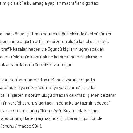
almış olsa bile bu amaçla yapılan masraflar sigortacı
 arasında, önce işletenin sorumluluğu hakkında özel hükümler
er lehine sigorta ettirilmesi zorunluluğu kabul edilmiştir.
 trafik kazaları nedeniyle üçüncü kişilerin uğrayacakları
sorumlu işletenin kaza riskine karşı ekonomik bakımdan
ak amacı daha da öncelik kazanmıştır.
zararları karşılanmaktadır. Manevi zararlar sigorta
rlar, kişiye ilişkin “ölüm veya yaralanma” zararlar
orta ile işletenin sorumluluğu ortadan kalkmaz. İşleten de zarar
eninin verdiği zararı, sigortacının daha kolay tazmin edeceği
 tazmin sorumluluğu yüklenmiştir. Bu amaçla zararın,
i raporunun şirkete ulaşmasından) itibaren 8 gün içinde
k Kanunu / madde 99/I).