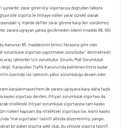
i şunlardır; zarar gören kişi sigortacıya doğrudan talepte
ğişse bile sigorta ile himaye edilen yarar sürekli olarak
asındaki iç ilişkide defiler zarar görene karşı ileri sürülemez
derler zarara uğrayan şahsa gecikmeden ödenir (madde 98, 99).
 bu kanunun 85. maddesinin birinci fıkrasına göre olan
i sorumluluk sigortası yaptırmaları zorunludur.” denmektedir.
 araç işletenler için zorunludur. Zorunlu Mali Sorumluluk
 değil, Karayolları Trafik Kanunu’nda belirlenen limite kadar
limitin üzerinde ise işletenin şahsi sorumluluğu devam eder.
rarın karşılanmasını hem de zarara uğrayana karşı daha fazla
a kasko sigortası denilen, ihtiyari sorumluluk sigortası da
yacak nitelikteki ihtiyari sorumluluk sigortasına tam kasko
tüm riskleri kapsam dışı nitelikteki sigortaya ise, kısmi kasko
u’nda “mal sigortaları” tasnifi altında düzenlenmiş; yangın,
ındıran bir paket sigorta şekli olup, bu yönüyle sigorta tasnifi