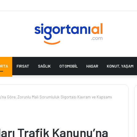
ORTA
FIRSAT
SAĞLIK
OTOMOBIL
HASAR
KONUT, YAŞAM
nu’na Göre, Zorunlu Mali Sorumluluk Sigortası Kavram ve Kapsamı
ları Trafik Kanunu’na