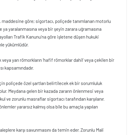
 1. maddesine göre; sigortacı, poliçede tanımlanan motorlu
 ve ya yaralanmasına veya bir şeyin zarara uğramasına
ayolları Trafik Kanunu’na göre işletene düşen hukuki
nle yükümlüdür.
veya yarı römorkların ‘hafif römorklar dahil’ veya çekilen bir
ası kapsamındadır.
in poliçede özel şartları belirtilecek ek bir sorumluluk
 olur. Meydana gelen bir kazada zararın önlenmesi veya
ul ve zorunlu masraflar sigortacı tarafından karşılanır.
önlemler yararsız kalmış olsa bile bu amaçla yapılan
taleplere karşı savunmasını da temin eder. Zorunlu Mali