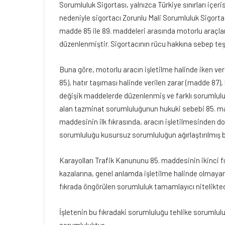
Sorumluluk Sigortası, yalnızca Türkiye sınırları içer
nedeniyle sigortacı Zorunlu Mali Sorumluluk Sigorta
madde 85 ile 89. maddeleri arasında motorlu araçların
düzenlenmiştir. Sigortacının rücu hakkına sebep teşk
Buna göre, motorlu aracın işletilme halinde iken ver
85), hatır taşıması halinde verilen zarar (madde 87),
değişik maddelerde düzenlenmiş ve farklı sorumluluk
alan tazminat sorumluluğunun hukuki sebebi 85. ma
maddesinin ilk fıkrasında, aracın işletilmesinden d
sorumluluğu kusursuz sorumluluğun ağırlaştırılmış b
Karayolları Trafik Kanununu 85. maddesinin ikinci fı
kazalarına, genel anlamda işletilme halinde olmayan
fıkrada öngörülen sorumluluk tamamlayıcı nitelikted
İşletenin bu fıkradaki sorumluluğu tehlike sorumlu