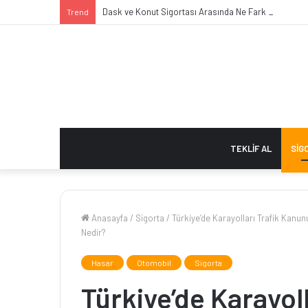
Dask ve Konut Sigortası Arasında Ne Fark Var?
Trend
TEKLIF AL
SIG
Anasayfa
/
Sigorta
/
Türkiye’de Karayolları Trafik Kanu
Nedir?
Hasar
Otomobil
Sigorta
Türkiye’de Karayol